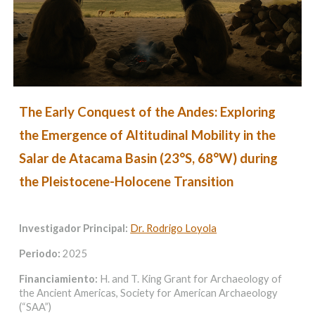
The Early Conquest of the Andes: Exploring
the Emergence of Altitudinal Mobility in the
Salar de Atacama Basin (23°S, 68°W) during
the Pleistocene-Holocene Transition
Investigador Principal:
Dr. Rodrigo Loyola
Periodo:
2025
Financiamiento:
H. and T. King Grant for Archaeology of
the Ancient Americas, Society for American Archaeology
(“SAA”)