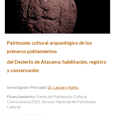
Patrimonio cultural arqueológico de los
primeros poblamientos
del Desierto de Atacama: habilitación, registro
y conservación
Investigador Principal:
Dr. Lautaro Núñez
Financiamiento:
Fondo del Patrimonio Cultural,
Convocatoria 2022, Servicio Nacional del Patrimonio
Cultural