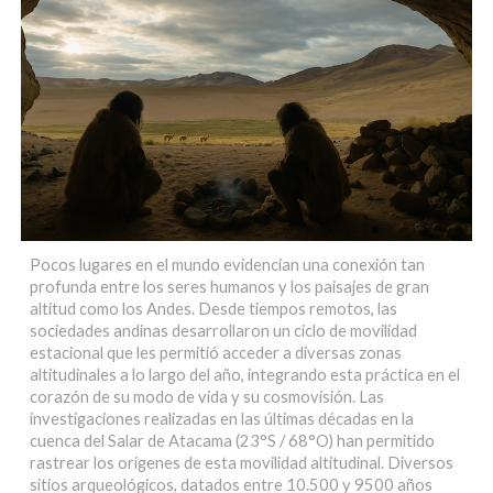
Pocos lugares en el mundo evidencian una conexión tan
profunda entre los seres humanos y los paisajes de gran
altitud como los Andes. Desde tiempos remotos, las
sociedades andinas desarrollaron un ciclo de movilidad
estacional que les permitió acceder a diversas zonas
altitudinales a lo largo del año, integrando esta práctica en el
corazón de su modo de vida y su cosmovisión. Las
investigaciones realizadas en las últimas décadas en la
cuenca del Salar de Atacama (23°S / 68°O) han permitido
rastrear los orígenes de esta movilidad altitudinal. Diversos
sitios arqueológicos, datados entre 10.500 y 9500 años