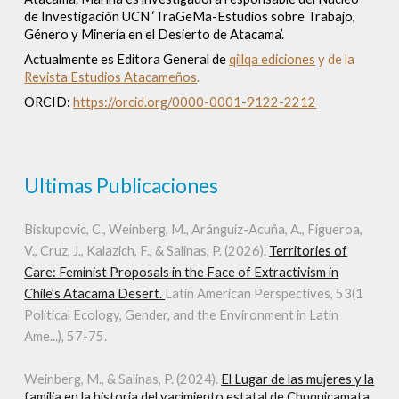
de Investigación UCN ‘TraGeMa-Estudios sobre Trabajo,
Género y Minería en el Desierto de Atacama’.
Actualmente es Editora General de
qillqa ediciones
y de la
Revista Estudios Atacameños
.
ORCID:
https://orcid.org/0000-0001-9122-2212
Ultimas Publicaciones
Biskupovic, C., Weinberg, M., Aránguiz-Acuña, A., Figueroa,
V., Cruz, J., Kalazich, F., & Salinas, P. (2026).
Territories of
Care: Feminist Proposals in the Face of Extractivism in
Chile’s Atacama Desert.
Latin American Perspectives, 53(1
Political Ecology, Gender, and the Environment in Latin
Ame...), 57-75.
Weinberg, M., & Salinas, P. (2024).
El Lugar de las mujeres y la
familia en la historia del yacimiento estatal de Chuquicamata