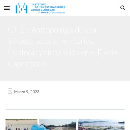
Skip to main content
Skip to navigation
GT 15: Antropología de una
infraestructura. Territorios,
fronteras y circulación en el Eje de
Capricornio
🗓️
Marzo 9, 2023