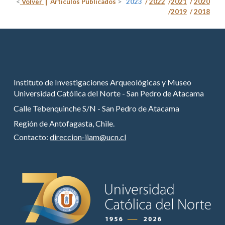
<
Volver
|
Artículos Publicados
>
2023
/
2022
/
2021
/
2020
/
2019
/
2018
Instituto de Investigaciones Arqueológicas y Museo
Universidad Católica del Norte - San Pedro de Atacama
Calle Tebenquinche S/N - San Pedro de Atacama
Región de Antofagasta, Chile.
Contacto:
direccion-iiam@ucn.cl